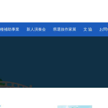
種補助事業
新人演奏会
県選抜作家展
文 協
お問