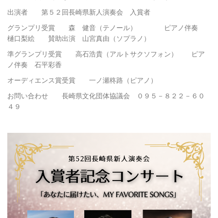
出演者 第５２回長崎県新人演奏会 入賞者
グランプリ受賞 森 健音（テノール） ピアノ伴奏
樋口梨絵 賛助出演 山宮真由（ソプラノ）
準グランプリ受賞 高石浩貴（アルトサクソフォン） ピア
ノ伴奏 石平彩香
オーディエンス賞受賞 一ノ瀬柊路（ピアノ）
お問い合わせ 長崎県文化団体協議会 ０９５－８２２－６０
４９