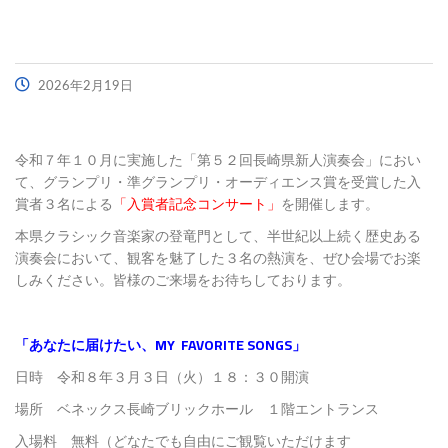
2026年2月19日
令和７年１０月に実施した「第５２回長崎県新人演奏会」におい
て、グランプリ・準グランプリ・オーディエンス賞を受賞した入
賞者３名による
「入賞者記念コンサート」
を開催します。
本県クラシック音楽家の登竜門として、半世紀以上続く歴史ある
演奏会において、観客を魅了した３名の熱演を、ぜひ会場でお楽
しみください。皆様のご来場をお待ちしております。
「あなたに届けたい、MY FAVORITE SONGS」
日時 令和８年３月３日（火）１８：３０開演
場所 ベネックス長崎ブリックホール １階エントランス
入場料 無料（どなたでも自由にご観覧いただけます