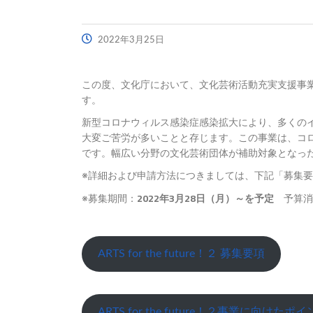
2022年3月25日
この度、文化庁において、文化芸術活動充実支援事業「ART
す。
新型コロナウィルス感染症感染拡大により、多くの
大変ご苦労が多いことと存じます。この事業は、コ
です。幅広い分野の文化芸術団体が補助対象となっ
※詳細および申請方法につきましては、下記「募集要項」「A
2022年3月28日（月）～を予定
※募集期間：
予算消
ARTS for the future！２ 募集要項
ARTS for the future！２事業に向けたポ