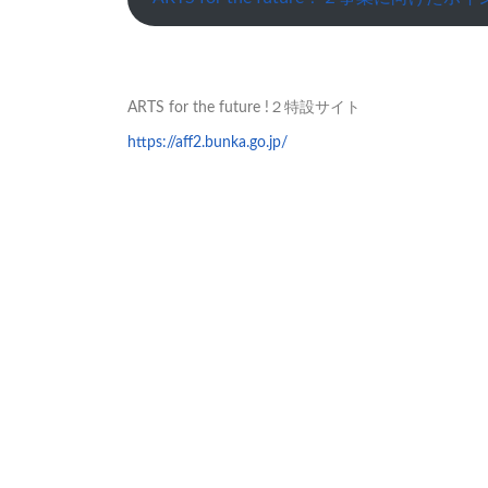
ARTS for the future !２特設サイト
https://aff2.bunka.go.jp/