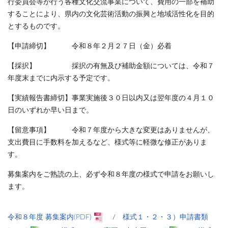
行委員会等が行う各種文化交流事業について、費用の一部を補助
することにより、県内の文化芸術活動の振興と地域活性化を目的
とするものです。
【申請締切】 令和８年２月２７日（金）必着
【採択】 採択の有無及び補助金額については、令和７
年度末までに内示する予定です。
【実績報告書締切】事業実施後３０日以内又は翌年度の４月１０
日のいずれか早い日まで。
【留意事項】 令和７年度から大きな変更はありませんが、
支出費目に手数料を加えるなど、様式等に軽微な修正がありま
す。
募集案内をご熟読の上、必ず令和８年度の様式で申請をお願いし
ます。
令和８年度 募集案内(PDF)
/
様式１・２・３）申請書類