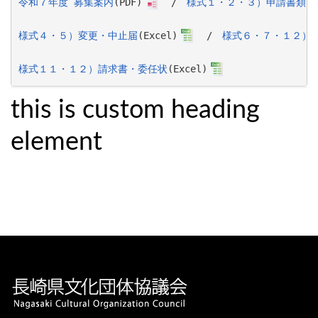
令和７年度 募集案内
(PDF)
　/　
様式１・２・３）申請書類
(E
様式４・５）変更・中止届
(Excel)
　/　
様式６・７・１２）
様式１１・１２）請求書・委任状
(Excel)
this is custom heading
element