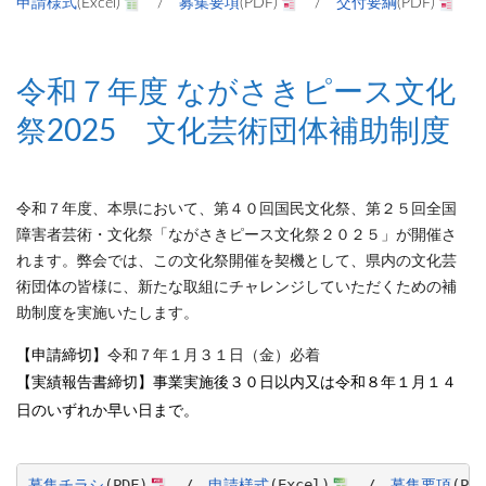
申請様式
(Excel)
/
募集要項
(PDF)
/
交付要綱
(PDF)
令和７年度 ながさきピース文化
祭2025 文化芸術団体補助制度
令和７年度、本県において、第４０回国民文化祭、第２５回全国
障害者芸術・文化祭「ながさきピース文化祭２０２５」が開催さ
れます。弊会では、この文化祭開催を契機として、県内の文化芸
術団体の皆様に、新たな取組にチャレンジしていただくための補
助制度を実施いたします。
【申請締切】
令和７年１月３１日（金）必着
【実績報告書締切】事業実施後３０日以内又は令和８年１月１４
日のいずれか早い日まで。
募集チラシ
(PDF)
　/　
申請様式
(Excel)
　/　
募集要項
(PDF